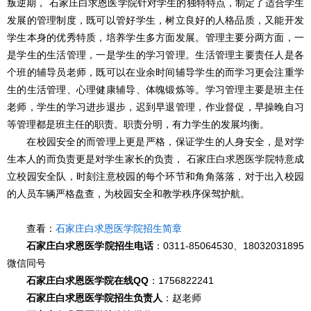
叛逆期， 石家庄白求恩医学院针对学生的独特特点，制定了适合学生
发展的管理制度，既可以管好学生，树立良好的人格品质，又能开发
学生本身的优秀特质，培养学生多方面发展。管理主要分两方面，一
是学生的生活管理，一是学生的学习管理。生活管理主要责任人是各
个班的辅导员老师，既可以在业余时间辅导学生的而学习更会注重学
生的生活管理、心理健康辅导、体魄锻炼等。学习管理主要是班主任
老师，学生的学习进步退步，迟到早退管理，作业督促，早操晚自习
等管理都是班主任的职责。职责分明，有力学生的发展均衡。
在校园安全的而管理上更是严格，保证学生的人身安全，是对学
生本人的而负责更是对学生家长的负责， 石家庄白求恩医学院特意成
立校园安全队，时刻注意校园的每个环节和角角落落，对于出入校园
的人员车辆严格盘查，为校园安全和教学秩序保驾护航。
查看：
石家庄白求恩医学院招生简章
石家庄白求恩医学院招生电话
：0311-85064530、18032031895
微信同号
石家庄白求恩医学院在线QQ
：1756822241
石家庄白求恩医学院招生负责人
：赵老师