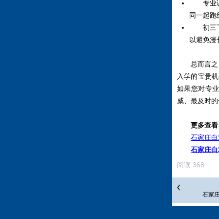
专业课零
同一起跑
初三下学
以避免漫
总而言之，
入学的宝贵机
如果您对专
威、最及时的一对
更多查看
石家庄白
石家庄白
阅读:
368
评
石家