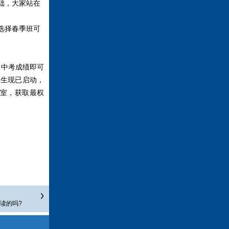
础，大家站在
选择春季班可
中考成绩即可
招生现已启动，
室，获取最权
读的吗?