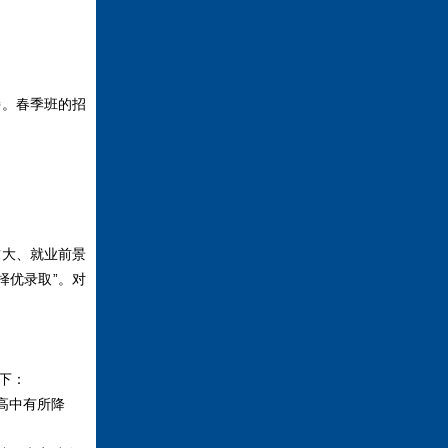
。春季班的招
大、就业前景
择优录取”。对
下：
高中有所降