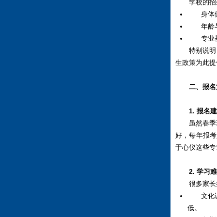
学校的招生
身体健康
年龄与学
专业基本
特别说明：
生政策为此提
二、报名
1. 报
虽然春季班
好，每年报考
于心仪这些专
2. 学
很多家长担
文化课难
低。