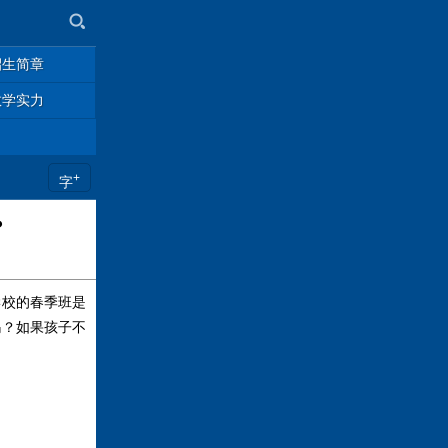
招生简章
教学实力
+
字
？
校的春季班是
吗？如果孩子不
。