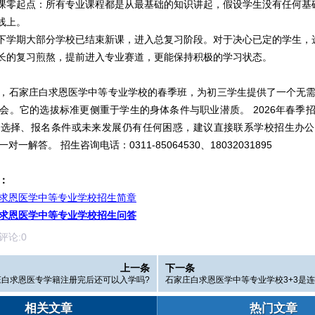
起点：所有专业课程都是从最基础的知识讲起，假设学生没有任何基
线上。
期大部分学校已结束新课，进入总复习阶段。对于决心已定的学生，
长的复习煎熬，提前进入专业赛道，更能保持积极的学习状态。
石家庄白求恩医学中等专业学校的春季班，为初三学生提供了一个无需
会。它的选拔标准更侧重于学生的身体条件与职业潜质。 2026年春季
业选择、报名条件或未来发展仍有任何困惑，建议直接联系学校招生办公
一解答。 招生咨询电话：0311-85064530、18032031895
：
求恩医学中等专业学校招生简章
求恩医学中等专业学校招生问答
论:
0
上一条
下一条
庄白求恩医专学籍注册完后还可以入学吗?
石家庄白求恩医学中等专业学校3+3是连
相关文章
热门文章