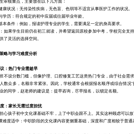
审核重点，主要放在以下几方面：
状况：无传染性疾病，无色盲、色弱等不适宜从事医护工作的状况。
历：符合规定的初中应届或往届毕业年龄。
条件：例如，报读护理专业的学生，需要满足一定的身高要求。
如果学生目前仍在初三就读，并希望返回原校参加中考，学校完全支持
供了灵活的选择空间。
策略与学习难度分析
名建议：热门专业需趁早
不设分数门槛，但像护理、口腔修复工艺这类热门专业，由于社会需求
人数众多，名额非常紧张。因此，学校通常会根据报名顺序或综合情况“
业的同学，赵老师的建议是：提早咨询，尽早报名，以锁定名额。
习难度：家长无需过度担忧
心孩子初中文化课基础不牢，上了中职会跟不上。其实这种顾虑可以放
度适中：中职阶段的文化课内容更侧重基础，深度和广度相较于普通